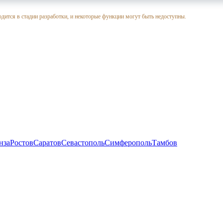
одится в стадии разработки, и некоторые функции могут быть недоступны.
нза
Ростов
Саратов
Севастополь
Симферополь
Тамбов