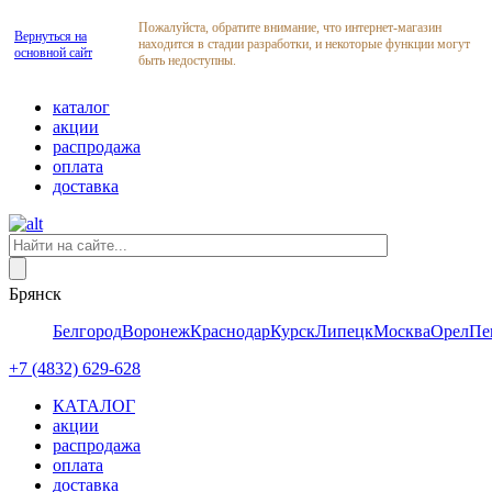
Пожалуйста, обратите внимание, что интернет-магазин
Вернуться на
находится в стадии разработки, и некоторые функции могут
основной сайт
быть недоступны.
каталог
акции
распродажа
оплата
доставка
Брянск
Белгород
Воронеж
Краснодар
Курск
Липецк
Москва
Орел
Пе
+7 (4832) 629-628
КАТАЛОГ
акции
распродажа
оплата
доставка