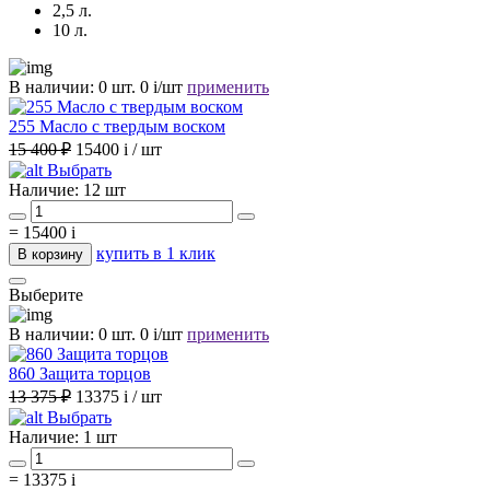
2,5 л.
10 л.
В наличии:
0 шт.
0
i
/шт
применить
255 Масло с твердым воском
15 400 ₽
15400
i
/ шт
Выбрать
Наличие:
12 шт
=
15400
i
купить в 1 клик
В корзину
Выберите
В наличии:
0 шт.
0
i
/шт
применить
860 Защита торцов
13 375 ₽
13375
i
/ шт
Выбрать
Наличие:
1 шт
=
13375
i