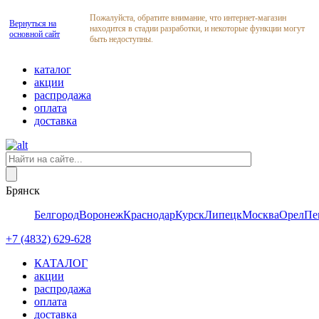
Пожалуйста, обратите внимание, что интернет-магазин
Вернуться на
находится в стадии разработки, и некоторые функции могут
основной сайт
быть недоступны.
каталог
акции
распродажа
оплата
доставка
Брянск
Белгород
Воронеж
Краснодар
Курск
Липецк
Москва
Орел
Пе
+7 (4832) 629-628
КАТАЛОГ
акции
распродажа
оплата
доставка