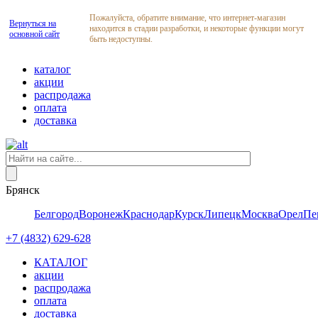
Пожалуйста, обратите внимание, что интернет-магазин
Вернуться на
находится в стадии разработки, и некоторые функции могут
основной сайт
быть недоступны.
каталог
акции
распродажа
оплата
доставка
Брянск
Белгород
Воронеж
Краснодар
Курск
Липецк
Москва
Орел
Пе
+7 (4832) 629-628
КАТАЛОГ
акции
распродажа
оплата
доставка