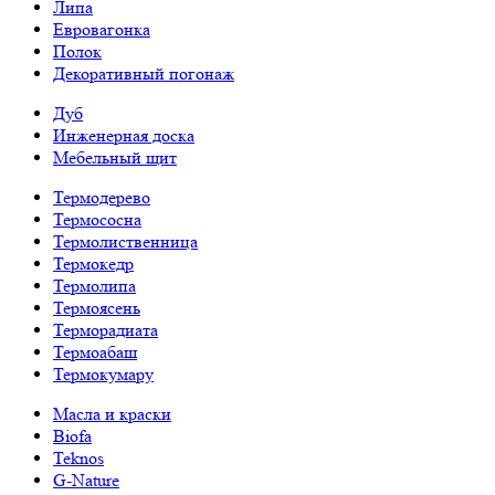
Липа
Евровагонка
Полок
Декоративный погонаж
Дуб
Инженерная доска
Мебельный щит
Термодерево
Термососна
Термолиственница
Термокедр
Термолипа
Термоясень
Терморадиата
Термоабаш
Термокумару
Масла и краски
Biofa
Teknos
G-Nature