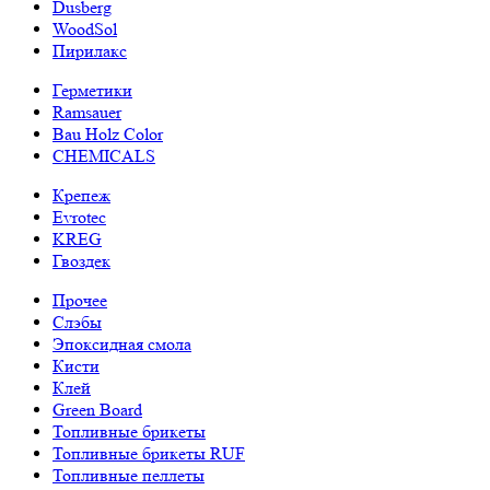
Dusberg
WoodSol
Пирилакс
Герметики
Ramsauer
Bau Holz Color
CHEMICALS
Крепеж
Evrotec
KREG
Гвоздек
Прочее
Слэбы
Эпоксидная смола
Кисти
Клей
Green Board
Топливные брикеты
Топливные брикеты RUF
Топливные пеллеты