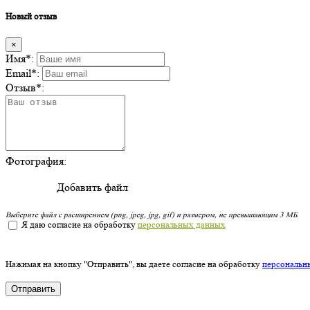
Новый отзыв
×
Имя
*
:
Email
*
:
Отзыв
*
:
Фотография:
Добавить файл
Выберите файл с расширением (png, jpeg, jpg, gif) и размером, не превышающим 3 МБ.
Я даю согласие на обработку
персональных данных
Нажимая на кнопку "Отправить", вы даете согласие на обработку
персональн
Отправить