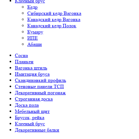
Клееный брус
Кедр
Сибирский кедр Вагонка
Канадский кедр Вагонка
Канадский кедр Полок
Кумару
ИПЕ
Абаши
Сосна
Планкен
Вагонка штиль
Имитация бруса
Скандинавкий профиль
Стеновые панели ТСП
Декоративный погонаж
Строганная доска
Доска пола
Мебельный щит
Брусок, рейка
Клееный брус
Декоративные балки