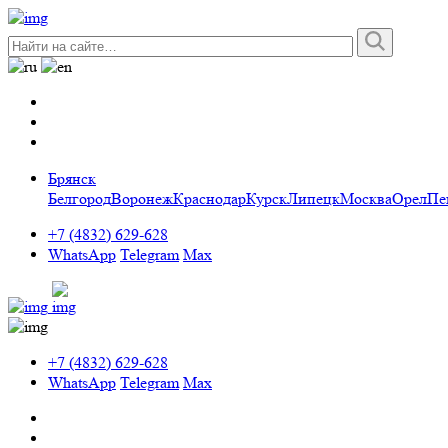
Брянск
Белгород
Воронеж
Краснодар
Курск
Липецк
Москва
Орел
Пе
+7 (4832) 629-628
WhatsApp
Telegram
Max
+7 (4832) 629-628
WhatsApp
Telegram
Max