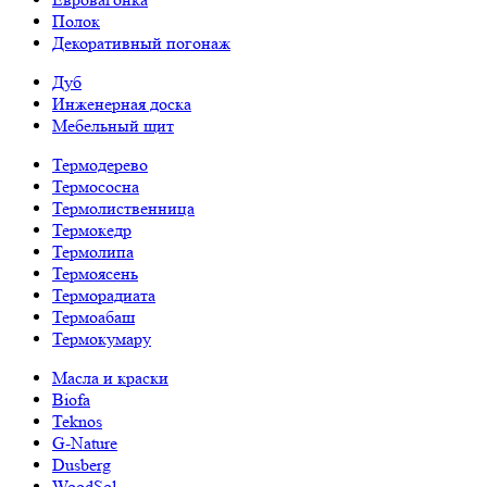
Полок
Декоративный погонаж
Дуб
Инженерная доска
Мебельный щит
Термодерево
Термососна
Термолиственница
Термокедр
Термолипа
Термоясень
Терморадиата
Термоабаш
Термокумару
Масла и краски
Biofa
Teknos
G-Nature
Dusberg
WoodSol