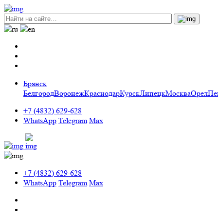
Брянск
Белгород
Воронеж
Краснодар
Курск
Липецк
Москва
Орел
Пе
+7 (4832) 629-628
WhatsApp
Telegram
Max
+7 (4832) 629-628
WhatsApp
Telegram
Max