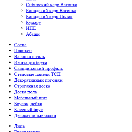
Сибирский кедр Вагонка
Канадский кедр Вагонка
Канадский кедр Полок
Кумару
ИПЕ
Абаши
Сосна
Планкен
Вагонка штиль
Имитация бруса
Скандинавкий профиль
Стеновые панели ТСП
Декоративный погонаж
Строганная доска
Доска пола
Мебельный щит
Брусок, рейка
Клееный брус
Декоративные балки
Липа
Евровагонка