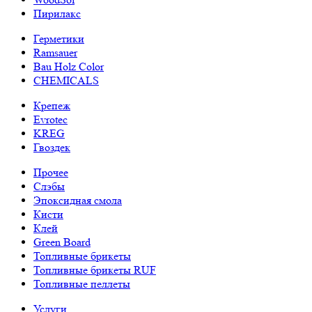
Пирилакс
Герметики
Ramsauer
Bau Holz Color
CHEMICALS
Крепеж
Evrotec
KREG
Гвоздек
Прочее
Слэбы
Эпоксидная смола
Кисти
Клей
Green Board
Топливные брикеты
Топливные брикеты RUF
Топливные пеллеты
Услуги