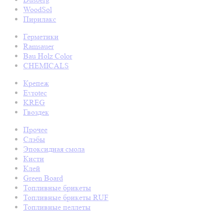
WoodSol
Пирилакс
Герметики
Ramsauer
Bau Holz Color
CHEMICALS
Крепеж
Evrotec
KREG
Гвоздек
Прочее
Слэбы
Эпоксидная смола
Кисти
Клей
Green Board
Топливные брикеты
Топливные брикеты RUF
Топливные пеллеты