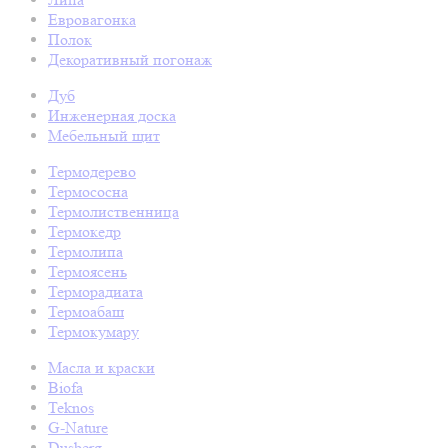
Евровагонка
Полок
Декоративный погонаж
Дуб
Инженерная доска
Мебельный щит
Термодерево
Термососна
Термолиственница
Термокедр
Термолипа
Термоясень
Терморадиата
Термоабаш
Термокумару
Масла и краски
Biofa
Teknos
G-Nature
Dusberg