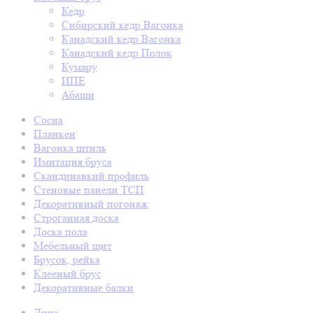
Кедр
Сибирский кедр Вагонка
Канадский кедр Вагонка
Канадский кедр Полок
Кумару
ИПЕ
Абаши
Сосна
Планкен
Вагонка штиль
Имитация бруса
Скандинавкий профиль
Стеновые панели ТСП
Декоративный погонаж
Строганная доска
Доска пола
Мебельный щит
Брусок, рейка
Клееный брус
Декоративные балки
Липа