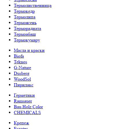
Термолиственница
Термокедр
Термолипа
Термоясень
Терморадиата
Термоабаш
Термокумару
Масла и краски
Biofa
Teknos
G-Nature
Dusberg
WoodSol
Пирилакс
Герметики
Ramsauer
Bau Holz Color
CHEMICALS
Крепеж
Evrotec