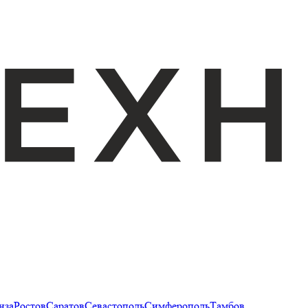
нза
Ростов
Саратов
Севастополь
Симферополь
Тамбов