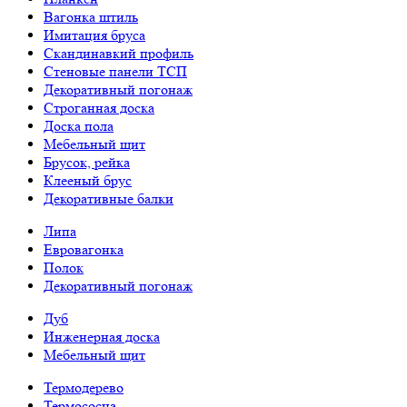
Вагонка штиль
Имитация бруса
Скандинавкий профиль
Стеновые панели ТСП
Декоративный погонаж
Строганная доска
Доска пола
Мебельный щит
Брусок, рейка
Клееный брус
Декоративные балки
Липа
Евровагонка
Полок
Декоративный погонаж
Дуб
Инженерная доска
Мебельный щит
Термодерево
Термососна