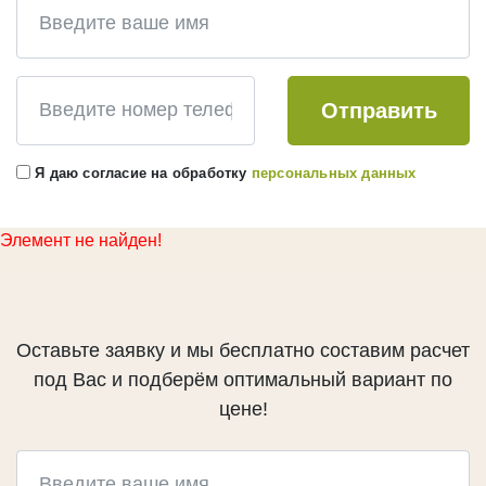
КЕДР
Брусок, рейка
Сибирский кедр Вагонка
Клееный брус
Канадский кедр Вагонка
Декоративные балки
Отправить
Канадский кедр Полок
ЛИПА
КУМАРУ
Я даю согласие на обработку
персональных данных
Евровагонка
ИПЕ
Полок
АБАШИ
Элемент не найден!
Декоративный погонаж
ДУБ
Инженерная доска
Оставьте заявку и мы бесплатно составим расчет
Мебельный щит
под Вас и подберём оптимальный вариант по
цене!
ТЕРМОДЕРЕВО
Термососна
Термолиственница