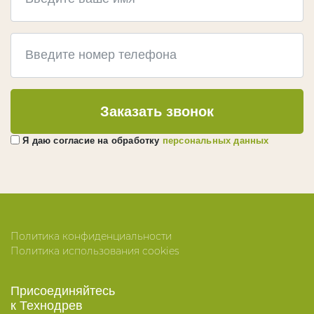
Термокедр
Термолипа
Термоясень
Терморадиата
Термоабаш
Заказать звонок
Термокумару
Я даю согласие на обработку
персональных данных
МАСЛА И КРАСКИ
Biofa
Teknos
G-Nature
Политика конфиденциальности
Dusberg
Политика использования cookies
WoodSol
Пирилакс
Присоединяйтесь
к Технодрев