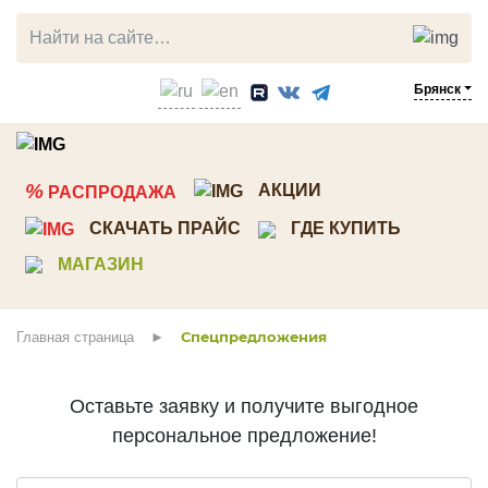
Брянск
ЛИСТВЕННИЦА
СОСНА
%
АКЦИИ
РАСПРОДАЖА
Прямой планкен
Планкен
СКАЧАТЬ ПРАЙС
ГДЕ КУПИТЬ
Косой планкен
Вагонка штиль
МАГАЗИН
Вагонка штиль
Имитация бруса
Палубная доска
Скандинавкий профиль
Спецпредложения
Главная страница
Террасная доска
Стеновые панели ТСП
Мебельный щит
Декоративный погонаж
Оставьте заявку и получите выгодное
Брусок, рейка
Строганная доска
персональное предложение!
Клееный брус
Доска пола
Мебельный щит