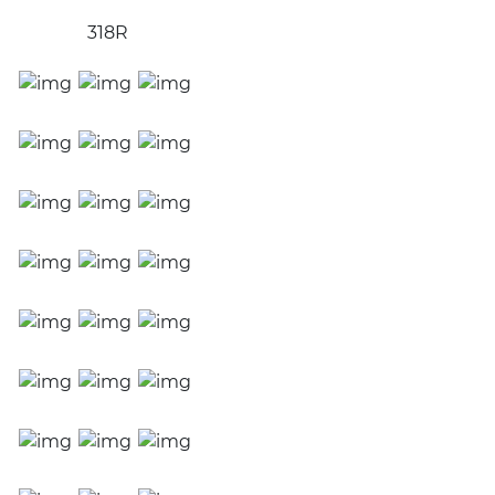
Топливные брикеты
318R
Топливные брикеты RUF
Топливные пеллеты
УСЛУГИ
Отделка фасадов, стен и потолков
Укладка террас и палуб
Окраска деревянных домов
Герметизация швов
Окраска погонажа
Брашировка дерева
ГОТОВЫЕ РЕШЕНИЯ
Окрашенное дерево
Фасады из дерева
Террасы из дерева