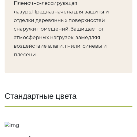
ГЕРМЕТИКИ
Пленочно-лессирующая
Ramsauer
лазурь.Предназначена для защиты и
Bau Holz Color
отделки деревянных поверхностей
CHEMICALS
снаружи помещений. Защищает от
атмосферных нагрузок, замедляя
КРЕПЕЖ
воздействие влаги, гнили, синевы и
Evrotec
плесени.
KREG
Гвоздек
ПРОЧЕЕ
Стандартные цвета
Слэбы
Эпоксидная смола
Кисти
Клей
Green Board
-