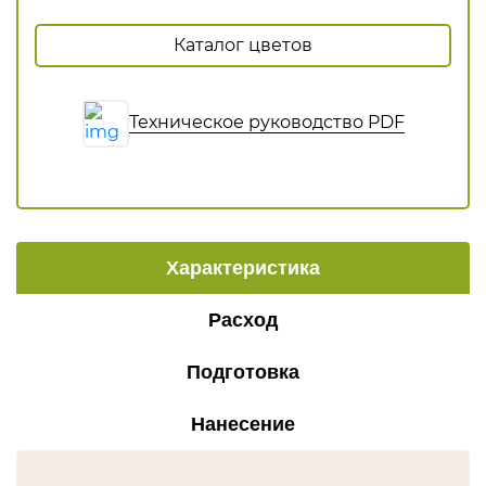
Термокедр
Каталог цветов
Термолипа
Термоясень
Техническое руководство PDF
Терморадиата
Термоабаш
Термокумару
МАСЛА И КРАСКИ
Характеристика
Biofa
Teknos
Расход
G-Nature
Подготовка
Dusberg
WoodSol
Нанесение
Пирилакс